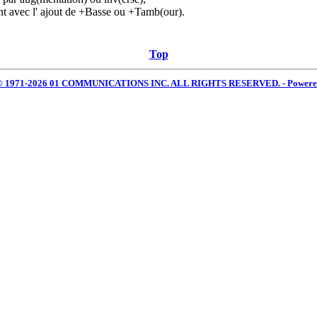
l' ajout de +Basse ou +Tamb(our).
Top
 © 1971-2026 01 COMMUNICATIONS INC. ALL RIGHTS RESERVED. - Power