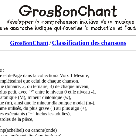
Classification des chansons
GrosBonChant
/
e :
e et de
P
age dans la collection
2
Voix
1
Mesure
,
omplète
ainsi que celui de chaque chanson,
 (binaire, 2, ou ternaire, 3) de chaque niveau,
etit, avec "/" entre le niveau 0 et le niveau -1,
iatonique (M), mineur diatonique (w),
), ainsi que le mineur diatonique modal (m-),
e utilisés, du plus grave (
-
) au plus aigu (
+
),
 exécutants ("+" inclus les adultes),
roles de la pièce,
,
achelbel) ou canonr(onde)
 aug(mentation) ou inv(erse),