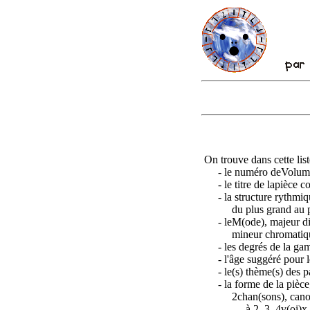
On trouve dans cette list
- le numéro de
V
olum
- le titre de la
pièce c
- la structure rythmique
du plus grand au plus p
- le
M
(ode), majeur d
mineur chromatique (m
- les degrés de la gamm
- l'âge suggéré pour les
- le(s) thème(s) des pa
- la forme de la pièce
2chan(sons), canonp(
à 2, 3, 4v(oi)x, par