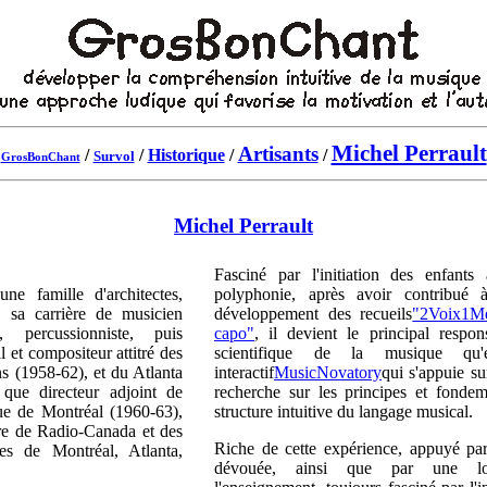
Michel Perrault
Artisants
/
/
Historique
/
/
Survol
GrosBonChant
Michel Perrault
Fasciné par l'initiation des enfant
une famille d'architectes,
polyphonie, après avoir contribué 
e sa carrière de musicien
développement des recueils
"2Voix1M
, percussionniste, puis
capo"
, il devient le principal respon
 et compositeur attitré des
scientifique de la musique qu'e
s (1958-62), et du Atlanta
interactif
MusicNovatory
qui s'appuie su
 que directeur adjoint de
recherche sur les principes et fondem
ue de Montréal (1960-63),
structure intuitive du langage musical.
tre de Radio-Canada et des
Riche de cette expérience, appuyé par
es de Montréal, Atlanta,
dévouée, ainsi que par une lo