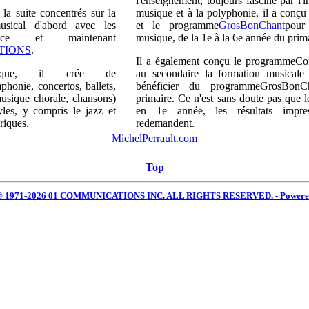
l'enseignement, toujours fasciné par l'in
 la suite concentrés sur la
musique et à la polyphonie, il a conçu
sical d'abord avec les
et le programme
GrosBonChant
pour
ance et maintenant
musique, de la 1e à la 6e année du prima
TIONS
.
Il a également conçu le programme
Co
ifique, il crée de
au secondaire la formation musicale
phonie, concertos, ballets,
bénéficier du programme
GrosBonC
usique chorale, chansons)
primaire. Ce n'est sans doute pas que le
yles, y compris le jazz et
en 1e année, les résultats impre
riques.
redemandent.
MichelPerrault.com
Top
 © 1971-2026 01 COMMUNICATIONS INC. ALL RIGHTS RESERVED. - Power