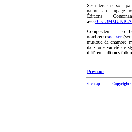
Ses intérêts se sont par
nature du langage mu
Éditions Conson
avec
01 COMMUNICA
Compositeur prol
nombreuses
oeuvres
(sym
musique de chambre, m
dans une variété de st
différents idiômes folklo
Previous
sitemap
Copyright