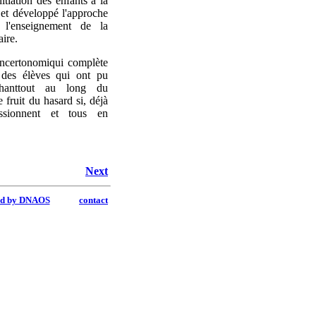
itiation des enfants à la
 et développé l'approche
 l'enseignement de la
ire.
ncertonomi
qui complète
 des élèves qui ont pu
hant
tout au long du
 fruit du hasard si, déjà
ssionnent et tous en
Next
ed by DNAOS
contact