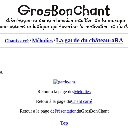
La garde du château-aRA
Mélodies
Chant carré
/
/
RA
Retour à la page des
Mélodies
Retour à la page du
Chant carré
Retour à la page de
Présentation
du
GrosBonChant
Top