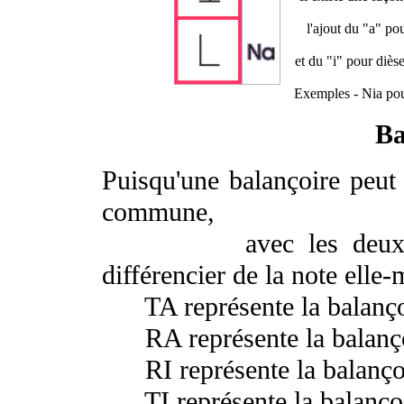
l'ajout du "
a
" pou
et du "
i
" pour dièse
Exemples -
Nia
pou
Ba
Puisqu'une balançoire peut 
commune,
avec les deux lettre
différencier de la note elle
TA
représente la balanç
RA
représente la balanç
RI
représente la balanço
TI
représente la balanço