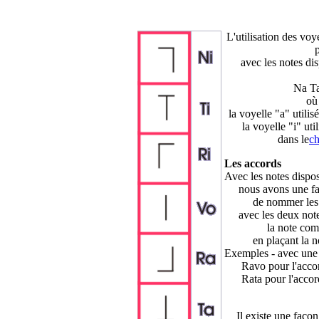
L'utilisation des voye
avec les notes di
Na Ta
où
la voyelle "
a
" utilis
la voyelle "
i
" uti
dans le
c
Les accords
Avec les notes dispos
nous avons une faço
de nommer les a
avec les deux notes 
la note commune 
en plaçant la not
Exemples - avec une 
Ravo
pour l'acco
Rata
pour l'accor
Il existe une façon