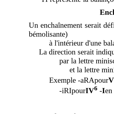
Enc
Un enchaînement serait défi
bémolisante)
à l'intérieur d'une bala
La direction serait indiqu
par la lettre miniscule
et la lettre miniscule
Exemple -
aRA
pour
V
6
-
iRI
pour
IV
-
I
en