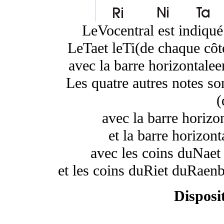
Le
Vo
central est indiqué
Le
Ta
et le
Ti
(de chaque côt
avec la barre horizontale
e
Les quatre autres notes so
(
avec la barre horizo
et la barre horizont
avec les coins du
Na
et
et les coins du
Ri
et du
Ra
en
b
Disposi