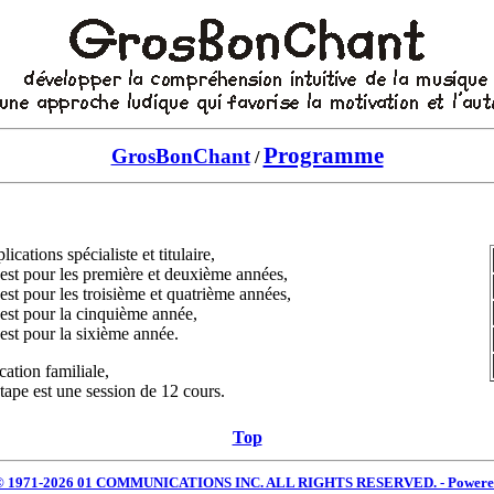
Programme
GrosBonChant
/
ications spécialiste et titulaire,
st pour les première et deuxième années,
st pour les troisième et quatrième années,
st pour la cinquième année,
st pour la sixième année.
cation familiale,
e est une session de 12 cours.
Top
 © 1971-2026 01 COMMUNICATIONS INC. ALL RIGHTS RESERVED. - Power